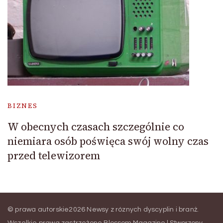
BIZNES
W obecnych czasach szczególnie co
niemiara osób poświęca swój wolny czas
przed telewizorem
© prawa autorskie2026
Newsy z róznych dyscyplin i branż
.
Wszelkie prawa zastrzeżone.
Blossom Magazine | Stworzony