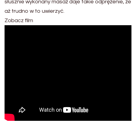
słusznie wykonany masaż daje takie odprężenie, że
aż trudno w to uwierzyć.
Zobacz film