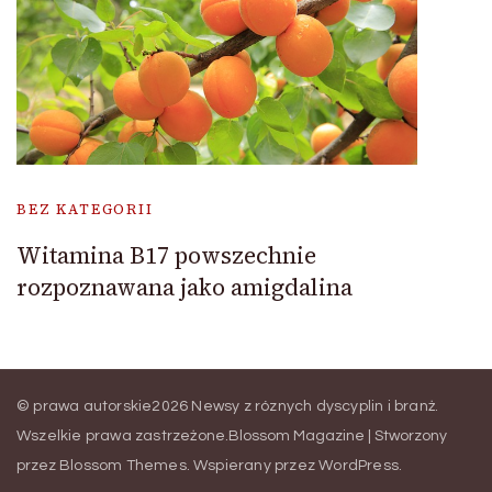
BEZ KATEGORII
Witamina B17 powszechnie
rozpoznawana jako amigdalina
© prawa autorskie2026
Newsy z róznych dyscyplin i branż
.
Wszelkie prawa zastrzeżone.
Blossom Magazine | Stworzony
przez
Blossom Themes
.
Wspierany przez
WordPress
.